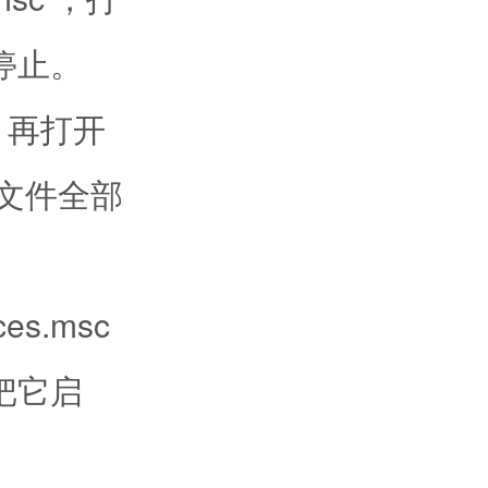
它停止。
 ，再打开
的文件全部
s.msc
务把它启