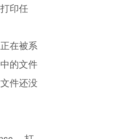
查打印任
正在被系
作中的文件
些文件还没
msc ，打