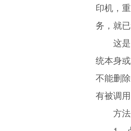
印机，重
务，就已
这是由
统本身或
不能删除
有被调用
方法
1、点击“