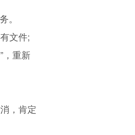
务。
有文件;
”，重新
消，肯定