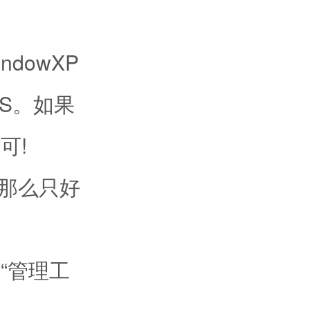
dowXP
ERS。如果
可!
那么只好
“管理工